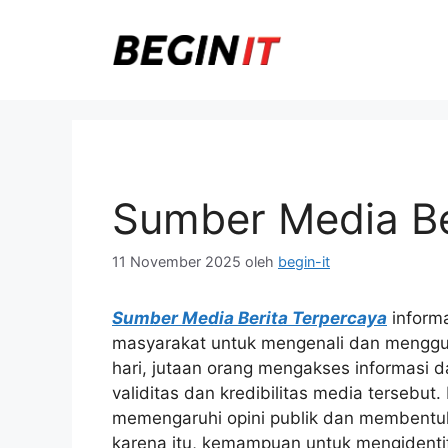
Langsung
ke
isi
Sumber Media Be
11 November 2025
oleh
begin-it
Sumber Media Berita Terpercaya
informa
masyarakat untuk mengenali dan menggun
hari, jutaan orang mengakses informasi d
validitas dan kredibilitas media tersebut
memengaruhi opini publik dan membentuk
karena itu, kemampuan untuk mengidenti