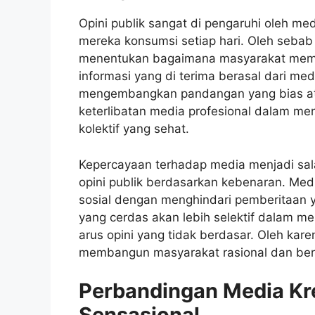
Opini publik sangat di pengaruhi oleh m
mereka konsumsi setiap hari. Oleh sebab 
menentukan bagaimana masyarakat memben
informasi yang di terima berasal dari med
mengembangkan pandangan yang bias ata
keterlibatan media profesional dalam m
kolektif yang sehat.
Kepercayaan terhadap media menjadi sal
opini publik berdasarkan kebenaran. Med
sosial dengan menghindari pemberitaan 
yang cerdas akan lebih selektif dalam m
arus opini yang tidak berdasar. Oleh kare
membangun masyarakat rasional dan be
Perbandingan Media Kr
Sensasional