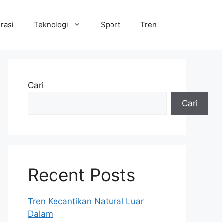
irasi
Teknologi
Sport
Tren
Cari
Cari
Recent Posts
Tren Kecantikan Natural Luar
Dalam