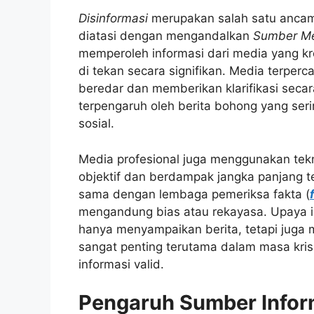
Disinformasi
merupakan salah satu ancam
diatasi dengan mengandalkan
Sumber Me
memperoleh informasi dari media yang kr
di tekan secara signifikan. Media terperc
beredar dan memberikan klarifikasi seca
terpengaruh oleh berita bohong yang ser
sosial.
Media profesional juga menggunakan tekn
objektif dan berdampak jangka panjang te
sama dengan lembaga pemeriksa fakta (
mengandung bias atau rekayasa. Upaya
hanya menyampaikan berita, tetapi juga m
sangat penting terutama dalam masa kri
informasi valid.
Pengaruh Sumber Inform