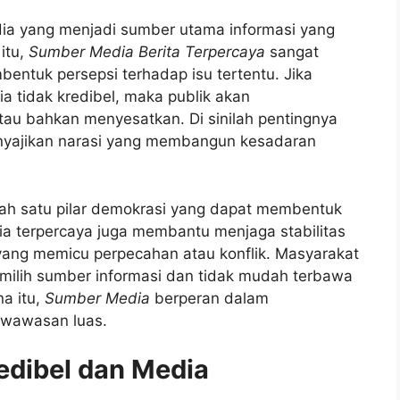
edia yang menjadi sumber utama informasi yang
itu,
Sumber Media Berita Terpercaya
sangat
tuk persepsi terhadap isu tertentu. Jika
ia tidak kredibel, maka publik akan
u bahkan menyesatkan. Di sinilah pentingnya
enyajikan narasi yang membangun kesadaran
ah satu pilar demokrasi yang dapat membentuk
ia terpercaya juga membantu menjaga stabilitas
yang memicu perpecahan atau konflik. Masyarakat
emilih sumber informasi dan tidak mudah terbawa
na itu,
Sumber Media
berperan dalam
rwawasan luas.
edibel dan Media