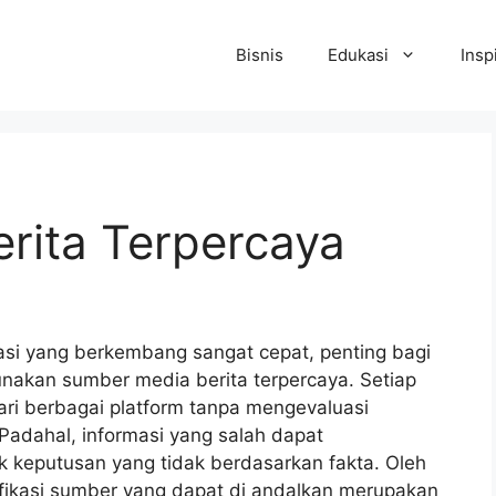
Bisnis
Edukasi
Insp
rita Terpercaya
si yang berkembang sangat cepat, penting bagi
akan sumber media berita terpercaya. Setiap
ari berbagai platform tanpa mengevaluasi
. Padahal, informasi yang salah dapat
 keputusan yang tidak berdasarkan fakta. Oleh
fikasi sumber yang dapat di andalkan merupakan