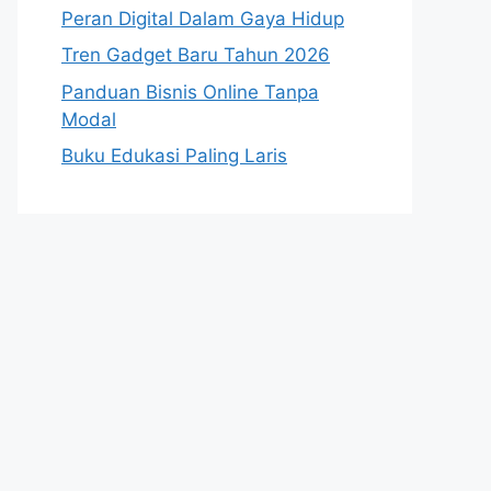
Peran Digital Dalam Gaya Hidup
Tren Gadget Baru Tahun 2026
Panduan Bisnis Online Tanpa
Modal
Buku Edukasi Paling Laris