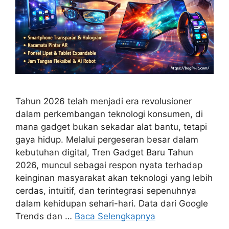
Tahun 2026 telah menjadi era revolusioner
dalam perkembangan teknologi konsumen, di
mana gadget bukan sekadar alat bantu, tetapi
gaya hidup. Melalui pergeseran besar dalam
kebutuhan digital, Tren Gadget Baru Tahun
2026, muncul sebagai respon nyata terhadap
keinginan masyarakat akan teknologi yang lebih
cerdas, intuitif, dan terintegrasi sepenuhnya
dalam kehidupan sehari-hari. Data dari Google
Trends dan …
Baca Selengkapnya