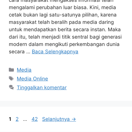
mengalami perubahan luar biasa. Kini, media
cetak bukan lagi satu-satunya pilihan, karena
masyarakat telah beralih pada media daring
untuk mendapatkan berita secara instan. Maka
dari itu, telah menjadi titik sentral bagi generasi
modern dalam mengikuti perkembangan dunia
secara …
Baca Selengkapnya
Kategori
Media
Tag
Media Online
Tinggalkan komentar
Halaman
Halaman
Halaman
1
2
…
42
Selanjutnya
→