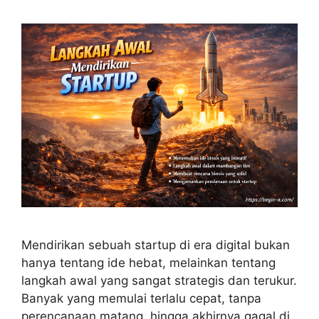
Mendirikan sebuah startup di era digital bukan
hanya tentang ide hebat, melainkan tentang
langkah awal yang sangat strategis dan terukur.
Banyak yang memulai terlalu cepat, tanpa
perencanaan matang, hingga akhirnya gagal di