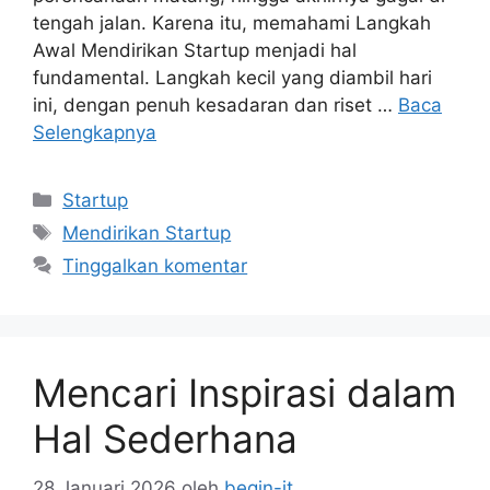
tengah jalan. Karena itu, memahami Langkah
Awal Mendirikan Startup menjadi hal
fundamental. Langkah kecil yang diambil hari
ini, dengan penuh kesadaran dan riset …
Baca
Selengkapnya
Kategori
Startup
Tag
Mendirikan Startup
Tinggalkan komentar
Mencari Inspirasi dalam
Hal Sederhana
28 Januari 2026
oleh
begin-it