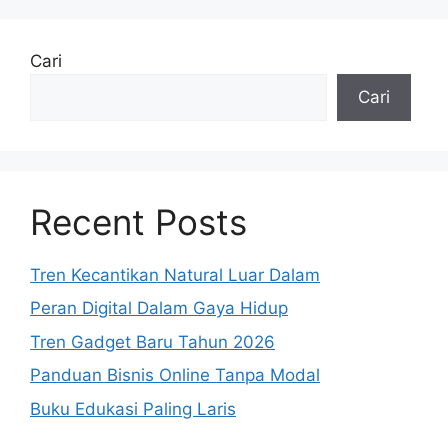
Cari
Cari
Recent Posts
Tren Kecantikan Natural Luar Dalam
Peran Digital Dalam Gaya Hidup
Tren Gadget Baru Tahun 2026
Panduan Bisnis Online Tanpa Modal
Buku Edukasi Paling Laris