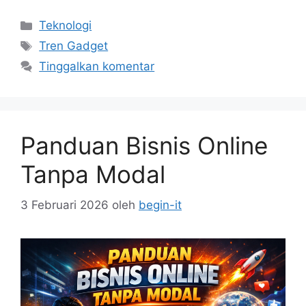
Kategori
Teknologi
Tag
Tren Gadget
Tinggalkan komentar
Panduan Bisnis Online
Tanpa Modal
3 Februari 2026
oleh
begin-it