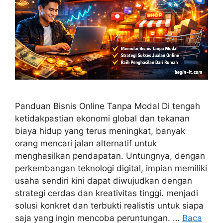
Panduan Bisnis Online Tanpa Modal Di tengah
ketidakpastian ekonomi global dan tekanan
biaya hidup yang terus meningkat, banyak
orang mencari jalan alternatif untuk
menghasilkan pendapatan. Untungnya, dengan
perkembangan teknologi digital, impian memiliki
usaha sendiri kini dapat diwujudkan dengan
strategi cerdas dan kreativitas tinggi. menjadi
solusi konkret dan terbukti realistis untuk siapa
saja yang ingin mencoba peruntungan. …
Baca