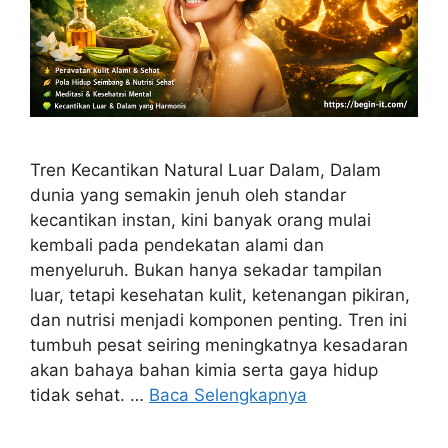
Tren Kecantikan Natural Luar Dalam, Dalam
dunia yang semakin jenuh oleh standar
kecantikan instan, kini banyak orang mulai
kembali pada pendekatan alami dan
menyeluruh. Bukan hanya sekadar tampilan
luar, tetapi kesehatan kulit, ketenangan pikiran,
dan nutrisi menjadi komponen penting. Tren ini
tumbuh pesat seiring meningkatnya kesadaran
akan bahaya bahan kimia serta gaya hidup
tidak sehat. …
Baca Selengkapnya