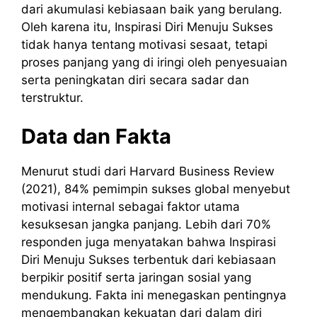
dari akumulasi kebiasaan baik yang berulang.
Oleh karena itu, Inspirasi Diri Menuju Sukses
tidak hanya tentang motivasi sesaat, tetapi
proses panjang yang di iringi oleh penyesuaian
serta peningkatan diri secara sadar dan
terstruktur.
Data dan Fakta
Menurut studi dari Harvard Business Review
(2021), 84% pemimpin sukses global menyebut
motivasi internal sebagai faktor utama
kesuksesan jangka panjang. Lebih dari 70%
responden juga menyatakan bahwa Inspirasi
Diri Menuju Sukses terbentuk dari kebiasaan
berpikir positif serta jaringan sosial yang
mendukung. Fakta ini menegaskan pentingnya
mengembangkan kekuatan dari dalam diri