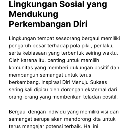
Lingkungan Sosial yang
Mendukung
Perkembangan Diri
Lingkungan tempat seseorang bergaul memiliki
pengaruh besar terhadap pola pikir, perilaku,
serta kebiasaan yang terbentuk seiring waktu.
Oleh karena itu, penting untuk memilih
komunitas yang memberi dukungan positif dan
membangun semangat untuk terus
berkembang. Inspirasi Diri Menuju Sukses
sering kali dipicu oleh dorongan eksternal dari
orang-orang yang memberikan teladan positif.
Bergaul dengan individu yang memiliki visi dan
semangat serupa akan mendorong kita untuk
terus mengejar potensi terbaik. Hal ini