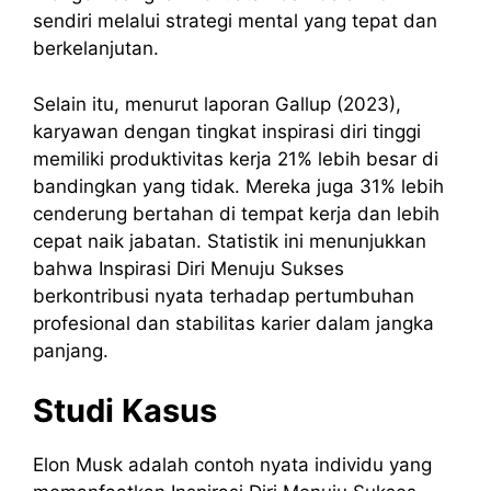
sendiri melalui strategi mental yang tepat dan
berkelanjutan.
Selain itu, menurut laporan Gallup (2023),
karyawan dengan tingkat inspirasi diri tinggi
memiliki produktivitas kerja 21% lebih besar di
bandingkan yang tidak. Mereka juga 31% lebih
cenderung bertahan di tempat kerja dan lebih
cepat naik jabatan. Statistik ini menunjukkan
bahwa Inspirasi Diri Menuju Sukses
berkontribusi nyata terhadap pertumbuhan
profesional dan stabilitas karier dalam jangka
panjang.
Studi Kasus
Elon Musk adalah contoh nyata individu yang