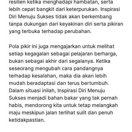
resilien ketika menghadapi hambatan, serta
lebih cepat bangkit dari keterpurukan. Inspirasi
Diri Menuju Sukses tidak akan berkembang
tanpa dukungan dari keyakinan diri serta pikiran
yang terbuka terhadap perubahan.
Pola pikir ini juga mengajarkan untuk melihat
setiap kegagalan sebagai pelajaran berharga,
bukan sebagai akhir dari segalanya. Ketika
seseorang mengubah cara pandangnya
terhadap kesalahan, maka dia akan lebih
mudah beradaptasi dan terus bertumbuh.
Dalam situasi inilah, Inspirasi Diri Menuju
Sukses menjadi bahan bakar yang tak pernah
habis, mendorong kita untuk tetap melangkah
maju meskipun jalan terlihat sulit dan penuh
ketidakpastian.