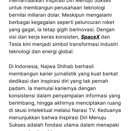
memanfaatkan Inspirasi Diri Menuju Sukses
untuk membangun perusahaan teknologi
bernilai miliaran dolar. Meskipun mengalami
berbagai kegagalan seperti peluncuran roket
yang gagal, ia tetap gigih berinovasi. Dengan
visi dan kerja keras konsisten,
SpaceX
dan
Tesla kini menjadi simbol transformasi industri
teknologi dan energi global.
Di Indonesia, Najwa Shihab berhasil
membangun karier jurnalistik yang kuat berkat
dedikasi dan inspirasi diri yang tak pernah
padam. Ia memulai kariernya dengan
konsistensi dalam penyampaian informasi yang
berimbang, hingga akhirnya menciptakan ruang
di skusi intelektual melalui Narasi TV. Keduanya
menunjukkan bahwa Inspirasi Diri Menuju
Sukses adalah fondasi utama dalam menapaki