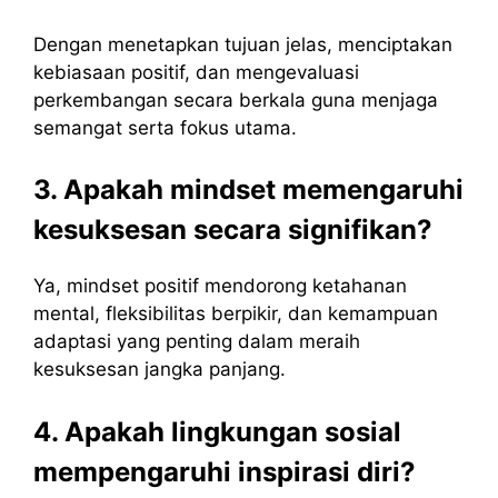
Dengan menetapkan tujuan jelas, menciptakan
kebiasaan positif, dan mengevaluasi
perkembangan secara berkala guna menjaga
semangat serta fokus utama.
3. Apakah mindset memengaruhi
kesuksesan secara signifikan?
Ya, mindset positif mendorong ketahanan
mental, fleksibilitas berpikir, dan kemampuan
adaptasi yang penting dalam meraih
kesuksesan jangka panjang.
4. Apakah lingkungan sosial
mempengaruhi inspirasi diri?