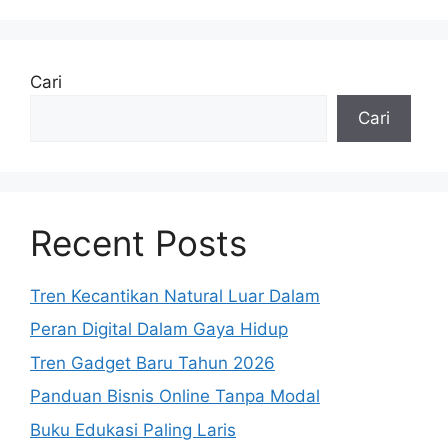
Cari
Cari
Recent Posts
Tren Kecantikan Natural Luar Dalam
Peran Digital Dalam Gaya Hidup
Tren Gadget Baru Tahun 2026
Panduan Bisnis Online Tanpa Modal
Buku Edukasi Paling Laris