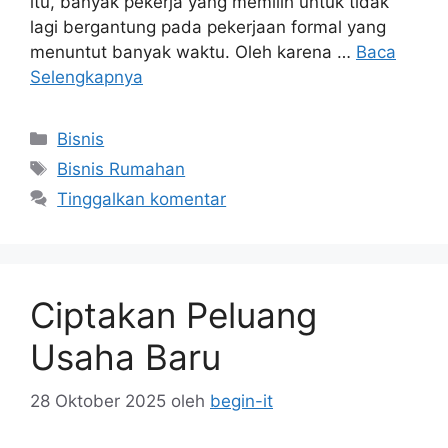
itu, banyak pekerja yang memilih untuk tidak
lagi bergantung pada pekerjaan formal yang
menuntut banyak waktu. Oleh karena …
Baca
Selengkapnya
Kategori
Bisnis
Tag
Bisnis Rumahan
Tinggalkan komentar
Ciptakan Peluang
Usaha Baru
28 Oktober 2025
oleh
begin-it