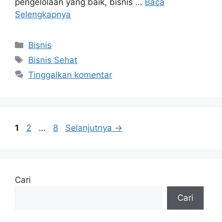
pengelolaan yang baik, bisnis …
Baca
Selengkapnya
Kategori
Bisnis
Tag
Bisnis Sehat
Tinggalkan komentar
Halaman
Halaman
Halaman
1
2
…
8
Selanjutnya
→
Cari
Cari