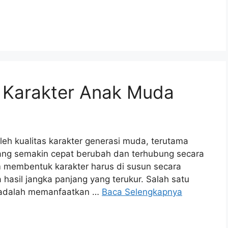
k Karakter Anak Muda
eh kualitas karakter generasi muda, terutama
ang semakin cepat berubah dan terhubung secara
am membentuk karakter harus di susun secara
a hasil jangka panjang yang terukur. Salah satu
s adalah memanfaatkan …
Baca Selengkapnya