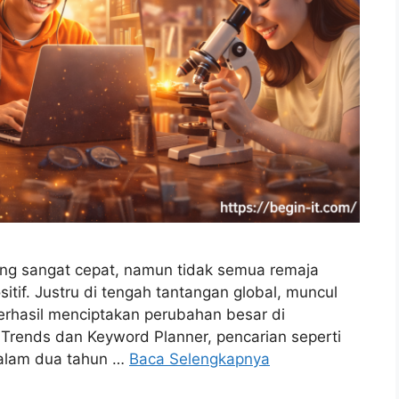
mbang sangat cepat, namun tidak semua remaja
itif. Justru di tengah tantangan global, muncul
berhasil menciptakan perubahan besar di
Trends dan Keyword Planner, pencarian seperti
 dalam dua tahun …
Baca Selengkapnya