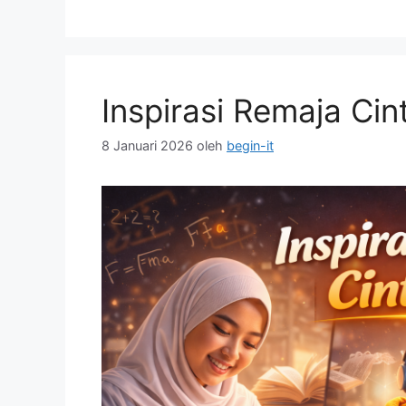
Inspirasi Remaja Cin
8 Januari 2026
oleh
begin-it