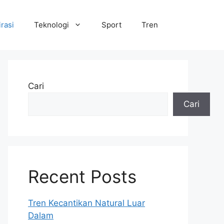
irasi
Teknologi
Sport
Tren
Cari
Cari
Recent Posts
Tren Kecantikan Natural Luar
Dalam