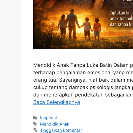
Mendidik Anak Tanpa Luka Batin Dalam 
terhadap pengalaman emosional yang mer
orang tua. Sayangnya, niat baik dalam m
cukup tentang dampak psikologis jangka
dan menerapkan pendekatan sebagai lan
Baca Selengkapnya
Kategori
Inspirasi
Tag
Mendidik Anak
Tinggalkan komentar