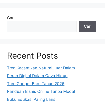
Cari
Cari
Recent Posts
Tren Kecantikan Natural Luar Dalam
Peran Digital Dalam Gaya Hidup
Tren Gadget Baru Tahun 2026
Panduan Bisnis Online Tanpa Modal
Buku Edukasi Paling Laris