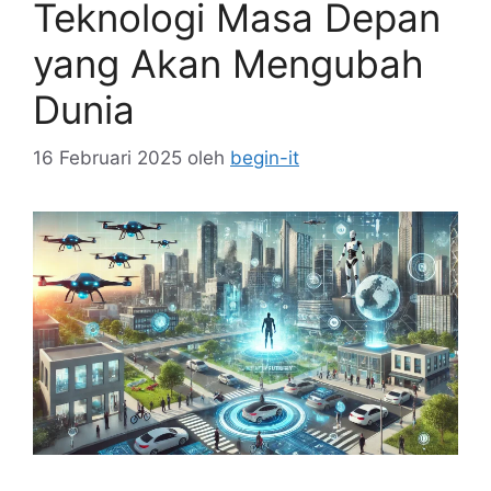
Teknologi Masa Depan
yang Akan Mengubah
Dunia
16 Februari 2025
oleh
begin-it