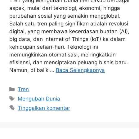
Tren yang Mengubah Dunia mencakup berbagai
aspek, mulai dari teknologi, ekonomi, hingga
perubahan sosial yang semakin mengglobal.
Salah satu tren paling signifikan adalah revolusi
digital, yang membawa kecerdasan buatan (AI),
big data, dan Internet of Things (IoT) ke dalam
kehidupan sehari-hari. Teknologi ini
memungkinkan otomatisasi, meningkatkan
efisiensi, dan menciptakan peluang bisnis baru.
Namun, di balik …
Baca Selengkapnya
Kategori
Tren
Tag
Mengubah Dunia
Tinggalkan komentar