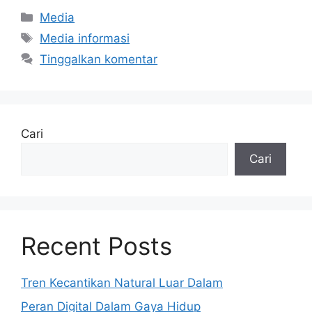
Kategori
Media
Tag
Media informasi
Tinggalkan komentar
Cari
Cari
Recent Posts
Tren Kecantikan Natural Luar Dalam
Peran Digital Dalam Gaya Hidup