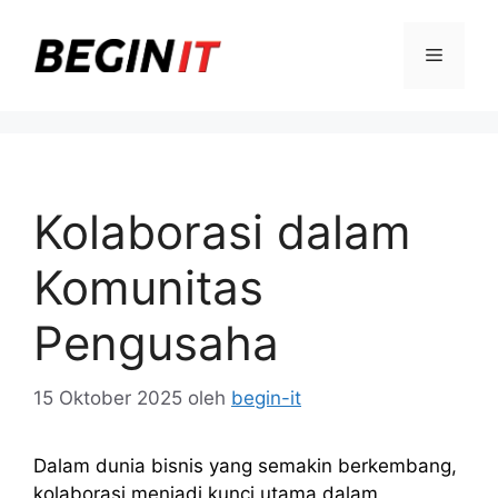
Langsung
ke
Menu
isi
Kolaborasi dalam
Komunitas
Pengusaha
15 Oktober 2025
oleh
begin-it
Dalam dunia bisnis yang semakin berkembang,
kolaborasi menjadi kunci utama dalam