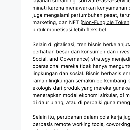
layanan streaming, software-as-a-servic
minati karena menawarkan kenyamanan dan
juga mengalami pertumbuhan pesat, terut
marketing, dan NFT (
Non-Fungible Token
untuk monetisasi lebih fleksibel.
Selain di gitalisasi, tren bisnis berkela
perhatian besar dari konsumen dan inves
Social, and Governance) strategy menjad
operasional mereka tidak hanya mengunt
lingkungan dan sosial. Bisnis berbasis en
ramah lingkungan semakin berkembang k
ekologis dari produk yang mereka gunaka
menerapkan model ekonomi sirkular, di m
di daur ulang, atau di perbaiki guna meng
Selain itu, perubahan dalam pola kerja ju
berbasis remote working tools, coworking