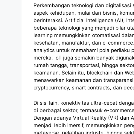
Perkembangan teknologi dan digitalisasi
aspek kehidupan, mulai dari bisnis, komu
berinteraksi. Artificial Intelligence (AI), 
beberapa teknologi yang menjadi pilar uta
learning memungkinkan otomatisasi dalam
kesehatan, manufaktur, dan e-commerce.
analytics untuk memahami pola perilaku
mereka. IoT juga semakin banyak diguna
rumah tangga, transportasi, hingga sekto
keamanan. Selain itu, blockchain dan W
menawarkan keamanan dan transparansi leb
cryptocurrency, smart contracts, dan dece
Di sisi lain, konektivitas ultra-cepat de
di berbagai sektor, termasuk e-commerce
Dengan adanya Virtual Reality (VR) dan A
menjadi lebih imersif, memungkinkan pen
metaverse, pelatihan industri, hingga sek