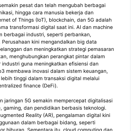
 semakin pesat dan telah mengubah berbagai
nikasi, hingga cara manusia bekerja dan
Internet of Things (IoT), blockchain, dan 5G adalah
ma transformasi digital saat ini. AI dan machine
 berbagai industri, seperti perbankan,
 Perusahaan kini mengandalkan big data
 pelanggan dan meningkatkan strategi pemasaran
kan, menghubungkan perangkat pintar dalam
r industri guna meningkatkan efisiensi dan
eb3 membawa inovasi dalam sistem keuangan,
ih tinggi dalam transaksi digital melalui
ntralized finance (DeFi).
ngan jaringan 5G semakin mempercepat digitalisasi
, gaming, dan pendidikan berbasis teknologi.
ugmented Reality (AR), pengalaman digital kini
ggunaan dalam berbagai bidang, seperti
tor hiburan. Sementara itu, cloud computing dan