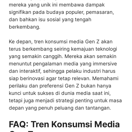
mereka yang unik ini membawa dampak
signifikan pada budaya populer, pemasaran,
dan bahkan isu sosial yang tengah
berkembang.
Ke depan, tren konsumsi media Gen Z akan
terus berkembang seiring kemajuan teknologi
yang semakin canggih. Mereka akan semakin
menuntut pengalaman media yang immersive
dan interaktif, sehingga pelaku industri harus
siap berinovasi agar tetap relevan. Memahami
perilaku dan preferensi Gen Z bukan hanya
kunci untuk sukses di dunia media saat ini,
tetapi juga menjadi strategi penting untuk masa
depan yang penuh peluang dan tantangan.
FAQ: Tren Konsumsi Media