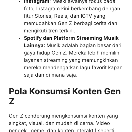
Instagram
: Meski awalnya fokus pada
foto, Instagram kini berkembang dengan
fitur Stories, Reels, dan IGTV yang
memudahkan Gen Z berbagi cerita dan
mengikuti tren terkini.
Spotify dan Platform Streaming Musik
Lainnya
: Musik adalah bagian besar dari
gaya hidup Gen Z. Mereka lebih memilih
layanan streaming yang memungkinkan
mereka mendengarkan lagu favorit kapan
saja dan di mana saja.
Pola Konsumsi Konten Gen
Z
Gen Z cenderung mengkonsumsi konten yang
singkat, visual, dan mudah di cerna. Video
pendek, meme, dan konten interaktif seperti