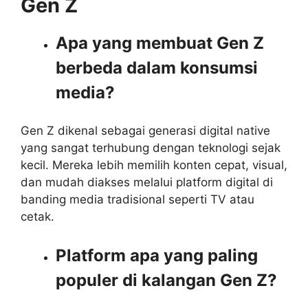
Gen Z
Apa yang membuat Gen Z
berbeda dalam konsumsi
media?
Gen Z dikenal sebagai generasi digital native
yang sangat terhubung dengan teknologi sejak
kecil. Mereka lebih memilih konten cepat, visual,
dan mudah diakses melalui platform digital di
banding media tradisional seperti TV atau
cetak.
Platform apa yang paling
populer di kalangan Gen Z?