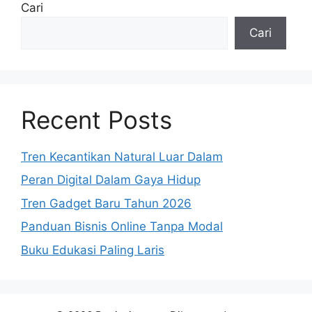
Cari
Cari
Recent Posts
Tren Kecantikan Natural Luar Dalam
Peran Digital Dalam Gaya Hidup
Tren Gadget Baru Tahun 2026
Panduan Bisnis Online Tanpa Modal
Buku Edukasi Paling Laris