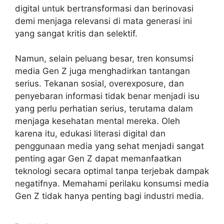
digital untuk bertransformasi dan berinovasi
demi menjaga relevansi di mata generasi ini
yang sangat kritis dan selektif.
Namun, selain peluang besar, tren konsumsi
media Gen Z juga menghadirkan tantangan
serius. Tekanan sosial, overexposure, dan
penyebaran informasi tidak benar menjadi isu
yang perlu perhatian serius, terutama dalam
menjaga kesehatan mental mereka. Oleh
karena itu, edukasi literasi digital dan
penggunaan media yang sehat menjadi sangat
penting agar Gen Z dapat memanfaatkan
teknologi secara optimal tanpa terjebak dampak
negatifnya. Memahami perilaku konsumsi media
Gen Z tidak hanya penting bagi industri media.