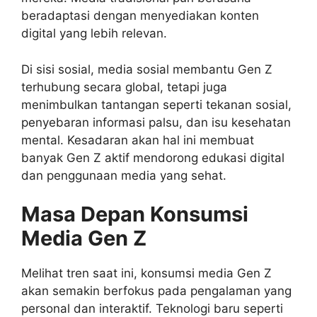
beradaptasi dengan menyediakan konten
digital yang lebih relevan.
Di sisi sosial, media sosial membantu Gen Z
terhubung secara global, tetapi juga
menimbulkan tantangan seperti tekanan sosial,
penyebaran informasi palsu, dan isu kesehatan
mental. Kesadaran akan hal ini membuat
banyak Gen Z aktif mendorong edukasi digital
dan penggunaan media yang sehat.
Masa Depan Konsumsi
Media Gen Z
Melihat tren saat ini, konsumsi media Gen Z
akan semakin berfokus pada pengalaman yang
personal dan interaktif. Teknologi baru seperti