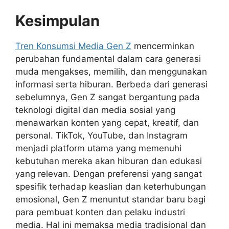
Kesimpulan
Tren Konsumsi Media Gen Z
mencerminkan
perubahan fundamental dalam cara generasi
muda mengakses, memilih, dan menggunakan
informasi serta hiburan. Berbeda dari generasi
sebelumnya, Gen Z sangat bergantung pada
teknologi digital dan media sosial yang
menawarkan konten yang cepat, kreatif, dan
personal. TikTok, YouTube, dan Instagram
menjadi platform utama yang memenuhi
kebutuhan mereka akan hiburan dan edukasi
yang relevan. Dengan preferensi yang sangat
spesifik terhadap keaslian dan keterhubungan
emosional, Gen Z menuntut standar baru bagi
para pembuat konten dan pelaku industri
media. Hal ini memaksa media tradisional dan