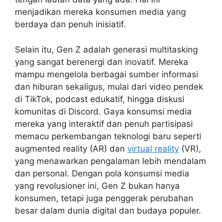
menjadikan mereka konsumen media yang
berdaya dan penuh inisiatif.
Selain itu, Gen Z adalah generasi multitasking
yang sangat berenergi dan inovatif. Mereka
mampu mengelola berbagai sumber informasi
dan hiburan sekaligus, mulai dari video pendek
di TikTok, podcast edukatif, hingga diskusi
komunitas di Discord. Gaya konsumsi media
mereka yang interaktif dan penuh partisipasi
memacu perkembangan teknologi baru seperti
augmented reality (AR) dan
virtual reality
(VR),
yang menawarkan pengalaman lebih mendalam
dan personal. Dengan pola konsumsi media
yang revolusioner ini, Gen Z bukan hanya
konsumen, tetapi juga penggerak perubahan
besar dalam dunia digital dan budaya populer.