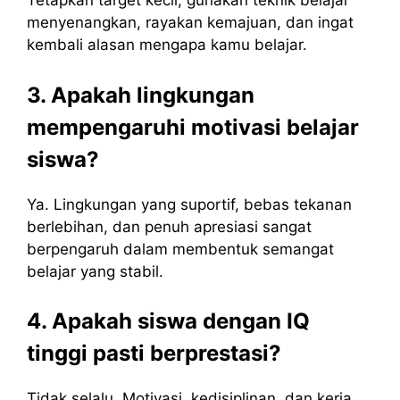
Tetapkan target kecil, gunakan teknik belajar
menyenangkan, rayakan kemajuan, dan ingat
kembali alasan mengapa kamu belajar.
3. Apakah lingkungan
mempengaruhi motivasi belajar
siswa?
Ya. Lingkungan yang suportif, bebas tekanan
berlebihan, dan penuh apresiasi sangat
berpengaruh dalam membentuk semangat
belajar yang stabil.
4. Apakah siswa dengan IQ
tinggi pasti berprestasi?
Tidak selalu. Motivasi, kedisiplinan, dan kerja