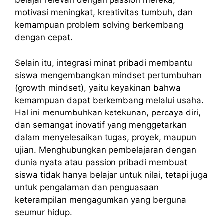
belajar relevan dengan passion mereka,
motivasi meningkat, kreativitas tumbuh, dan
kemampuan problem solving berkembang
dengan cepat.
Selain itu, integrasi minat pribadi membantu
siswa mengembangkan mindset pertumbuhan
(growth mindset), yaitu keyakinan bahwa
kemampuan dapat berkembang melalui usaha.
Hal ini menumbuhkan ketekunan, percaya diri,
dan semangat inovatif yang menggetarkan
dalam menyelesaikan tugas, proyek, maupun
ujian. Menghubungkan pembelajaran dengan
dunia nyata atau passion pribadi membuat
siswa tidak hanya belajar untuk nilai, tetapi juga
untuk pengalaman dan penguasaan
keterampilan mengagumkan yang berguna
seumur hidup.