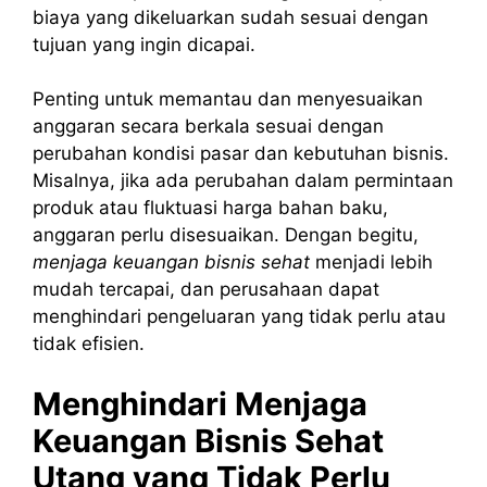
biaya yang dikeluarkan sudah sesuai dengan
tujuan yang ingin dicapai.
Penting untuk memantau dan menyesuaikan
anggaran secara berkala sesuai dengan
perubahan kondisi pasar dan kebutuhan bisnis.
Misalnya, jika ada perubahan dalam permintaan
produk atau fluktuasi harga bahan baku,
anggaran perlu disesuaikan. Dengan begitu,
menjaga keuangan bisnis sehat
menjadi lebih
mudah tercapai, dan perusahaan dapat
menghindari pengeluaran yang tidak perlu atau
tidak efisien.
Menghindari
Menjaga
Keuangan
Bisnis
Sehat
Utang yang Tidak Perlu