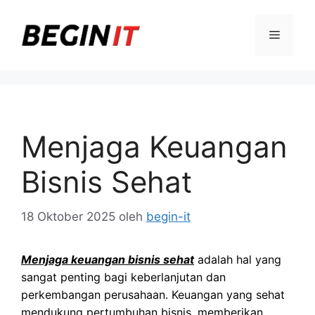
Langsung
ke
Menu
isi
Menjaga Keuangan
Bisnis Sehat
18 Oktober 2025
oleh
begin-it
Menjaga keuangan bisnis sehat
adalah hal yang
sangat penting bagi keberlanjutan dan
perkembangan perusahaan. Keuangan yang sehat
mendukung pertumbuhan bisnis, memberikan