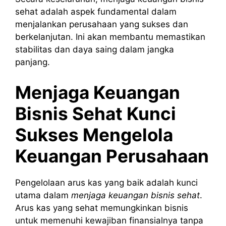
sehat adalah aspek fundamental dalam
menjalankan perusahaan yang sukses dan
berkelanjutan. Ini akan membantu memastikan
stabilitas dan daya saing dalam jangka
panjang.
Menjaga Keuangan
Bisnis Sehat Kunci
Sukses Mengelola
Keuangan Perusahaan
Pengelolaan arus kas yang baik adalah kunci
utama dalam
menjaga keuangan bisnis sehat
.
Arus kas yang sehat memungkinkan bisnis
untuk memenuhi kewajiban finansialnya tanpa