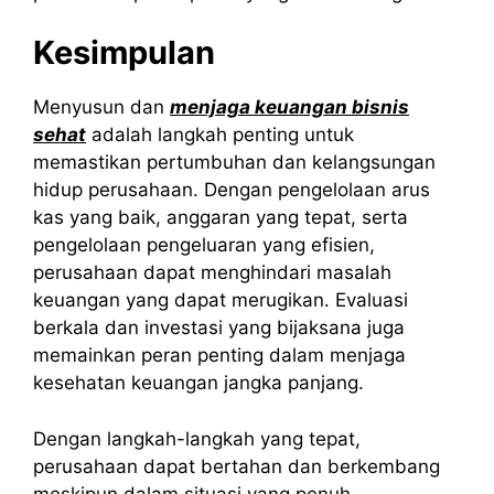
Kesimpulan
Menyusun dan
menjaga keuangan bisnis
sehat
adalah langkah penting untuk
memastikan pertumbuhan dan kelangsungan
hidup perusahaan. Dengan pengelolaan arus
kas yang baik, anggaran yang tepat, serta
pengelolaan pengeluaran yang efisien,
perusahaan dapat menghindari masalah
keuangan yang dapat merugikan. Evaluasi
berkala dan investasi yang bijaksana juga
memainkan peran penting dalam menjaga
kesehatan keuangan jangka panjang.
Dengan langkah-langkah yang tepat,
perusahaan dapat bertahan dan berkembang
meskipun dalam situasi yang penuh