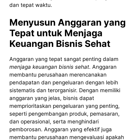
dan tepat waktu.
Menyusun Anggaran yang
Tepat untuk
Menjaga
Keuangan
Bisnis
Sehat
Anggaran yang tepat sangat penting dalam
menjaga keuangan bisnis sehat
. Anggaran
membantu perusahaan merencanakan
pendapatan dan pengeluaran dengan lebih
sistematis dan terorganisir. Dengan memiliki
anggaran yang jelas, bisnis dapat
memprioritaskan pengeluaran yang penting,
seperti pengembangan produk, pemasaran,
dan operasional, serta menghindari
pemborosan. Anggaran yang efektif juga
membantu perusahaan mengevaluasi apakah