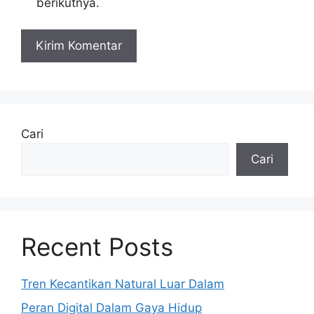
berikutnya.
Cari
Cari
Recent Posts
Tren Kecantikan Natural Luar Dalam
Peran Digital Dalam Gaya Hidup