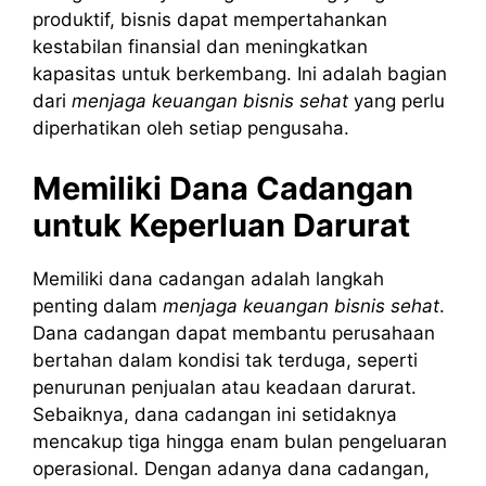
produktif, bisnis dapat mempertahankan
kestabilan finansial dan meningkatkan
kapasitas untuk berkembang. Ini adalah bagian
dari
menjaga keuangan bisnis sehat
yang perlu
diperhatikan oleh setiap pengusaha.
Memiliki Dana Cadangan
untuk Keperluan Darurat
Memiliki dana cadangan adalah langkah
penting dalam
menjaga keuangan bisnis sehat
.
Dana cadangan dapat membantu perusahaan
bertahan dalam kondisi tak terduga, seperti
penurunan penjualan atau keadaan darurat.
Sebaiknya, dana cadangan ini setidaknya
mencakup tiga hingga enam bulan pengeluaran
operasional. Dengan adanya dana cadangan,