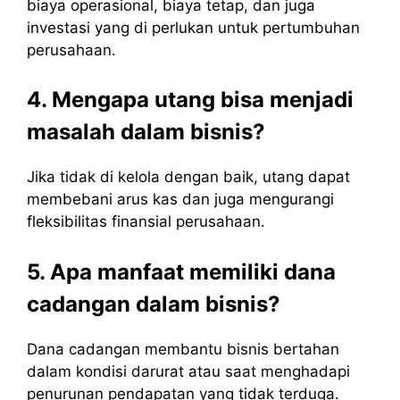
biaya operasional, biaya tetap, dan juga
investasi yang di perlukan untuk pertumbuhan
perusahaan.
4. Mengapa utang bisa menjadi
masalah dalam bisnis?
Jika tidak di kelola dengan baik, utang dapat
membebani arus kas dan juga mengurangi
fleksibilitas finansial perusahaan.
5. Apa manfaat memiliki dana
cadangan dalam bisnis?
Dana cadangan membantu bisnis bertahan
dalam kondisi darurat atau saat menghadapi
penurunan pendapatan yang tidak terduga.