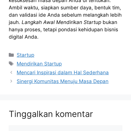
kesuksesan masa depan Anda di tentukan.
Ambil waktu, siapkan sumber daya, bentuk tim,
dan validasi ide Anda sebelum melangkah lebih
jauh.
Langkah Awal Mendirikan Startup
bukan
hanya proses, tetapi pondasi kehidupan bisnis
digital Anda.
Kategori
Startup
Tag
Mendirikan Startup
Mencari Inspirasi dalam Hal Sederhana
Sinergi Komunitas Menuju Masa Depan
Tinggalkan komentar
Komentar