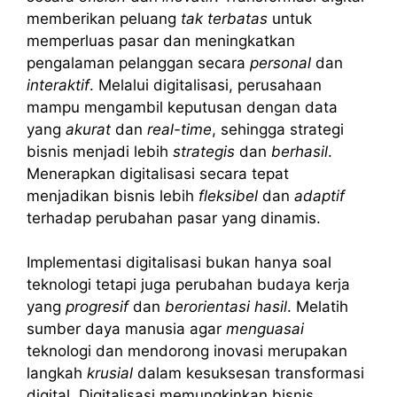
memberikan peluang
tak terbatas
untuk
memperluas pasar dan meningkatkan
pengalaman pelanggan secara
personal
dan
interaktif
. Melalui digitalisasi, perusahaan
mampu mengambil keputusan dengan data
yang
akurat
dan
real-time
, sehingga strategi
bisnis menjadi lebih
strategis
dan
berhasil
.
Menerapkan digitalisasi secara tepat
menjadikan bisnis lebih
fleksibel
dan
adaptif
terhadap perubahan pasar yang dinamis.
Implementasi digitalisasi bukan hanya soal
teknologi tetapi juga perubahan budaya kerja
yang
progresif
dan
berorientasi hasil
. Melatih
sumber daya manusia agar
menguasai
teknologi dan mendorong inovasi merupakan
langkah
krusial
dalam kesuksesan transformasi
digital. Digitalisasi memungkinkan bisnis