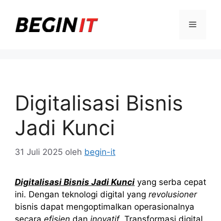
Langsung
ke
Menu
isi
Digitalisasi Bisnis
Jadi Kunci
31 Juli 2025
oleh
begin-it
Digitalisasi Bisnis Jadi Kunci
yang serba cepat
ini. Dengan teknologi digital yang
revolusioner
bisnis dapat mengoptimalkan operasionalnya
secara
efisien
dan
inovatif
. Transformasi digital