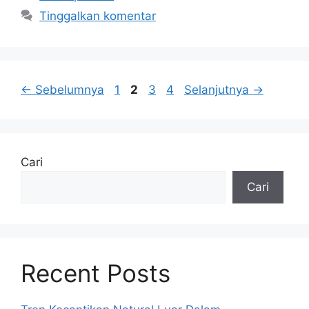
Tinggalkan komentar
Halaman
Halaman
Halaman
Halaman
←
Sebelumnya
1
2
3
4
Selanjutnya
→
Cari
Cari
Recent Posts