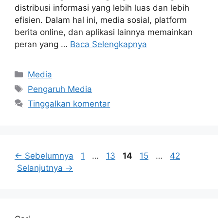
distribusi informasi yang lebih luas dan lebih
efisien. Dalam hal ini, media sosial, platform
berita online, dan aplikasi lainnya memainkan
peran yang …
Baca Selengkapnya
Kategori
Media
Tag
Pengaruh Media
Tinggalkan komentar
Halaman
Halaman
Halaman
Halaman
Halaman
←
Sebelumnya
1
…
13
14
15
…
42
Selanjutnya
→