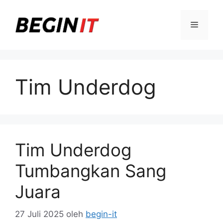
Langsung
ke
Menu
isi
Tim Underdog
Tim Underdog
Tumbangkan Sang
Juara
27 Juli 2025
oleh
begin-it