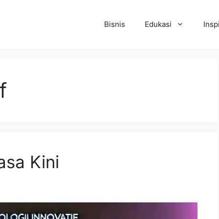
Bisnis
Edukasi
Insp
f
asa Kini