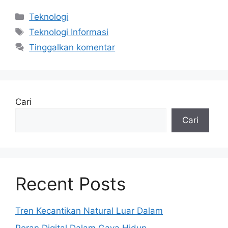
Kategori
Teknologi
Tag
Teknologi Informasi
Tinggalkan komentar
Cari
Cari
Recent Posts
Tren Kecantikan Natural Luar Dalam
Peran Digital Dalam Gaya Hidup