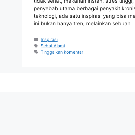
tidak sehat, makanan instan, stres tinggi,
penyebab utama berbagai penyakit kron
teknologi, ada satu inspirasi yang bisa m
ini bukan hanya tren, melainkan sebuah
Kategori
Inspirasi
Tag
Sehat Alami
Tinggalkan komentar