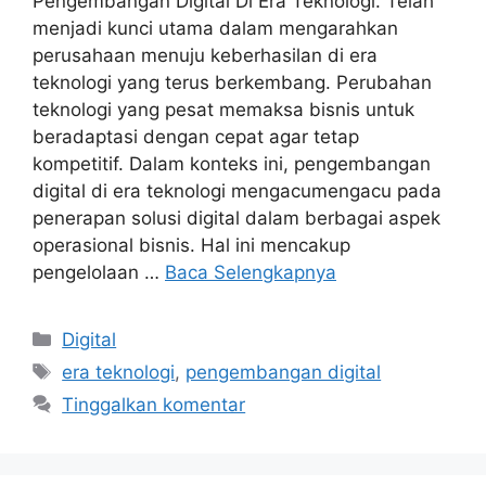
Pengembangan Digital Di Era Teknologi. Telah
menjadi kunci utama dalam mengarahkan
perusahaan menuju keberhasilan di era
teknologi yang terus berkembang. Perubahan
teknologi yang pesat memaksa bisnis untuk
beradaptasi dengan cepat agar tetap
kompetitif. Dalam konteks ini, pengembangan
digital di era teknologi mengacumengacu pada
penerapan solusi digital dalam berbagai aspek
operasional bisnis. Hal ini mencakup
pengelolaan …
Baca Selengkapnya
Kategori
Digital
Tag
era teknologi
,
pengembangan digital
Tinggalkan komentar