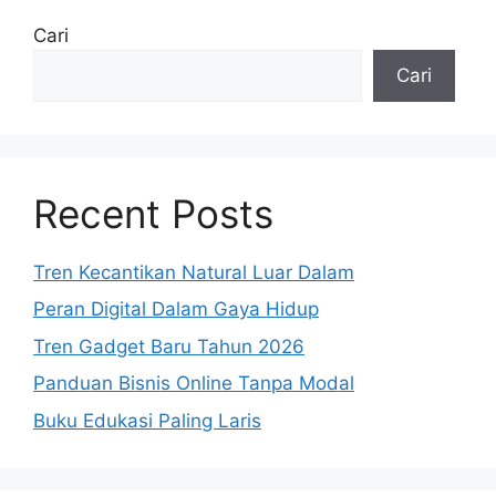
Cari
Cari
Recent Posts
Tren Kecantikan Natural Luar Dalam
Peran Digital Dalam Gaya Hidup
Tren Gadget Baru Tahun 2026
Panduan Bisnis Online Tanpa Modal
Buku Edukasi Paling Laris