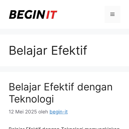
Langsung
ke
Menu
isi
Belajar Efektif
Belajar Efektif dengan
Teknologi
12 Mei 2025
oleh
begin-it