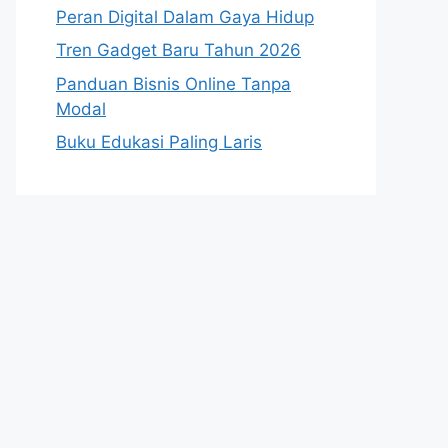
Peran Digital Dalam Gaya Hidup
Tren Gadget Baru Tahun 2026
Panduan Bisnis Online Tanpa
Modal
Buku Edukasi Paling Laris