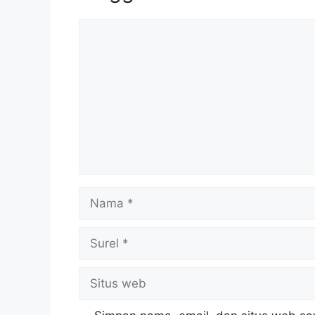
Komentar
Nama
Surel
Situs
web