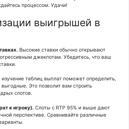
ждайтесь процессом. Удачи!
изации выигрышей в
тавках.
Высокие ставки обычно открывают
рогрессивным джекпотам. Убедитесь, что ваш
ставки.
изучение таблиц выплат поможет определить,
 выгодные. Это позволит вам строить
дрых слотов.
ат к игроку).
Слоты с RTP 95% и выше дают
чной перспективе. Сравнивайте различные
варианты.