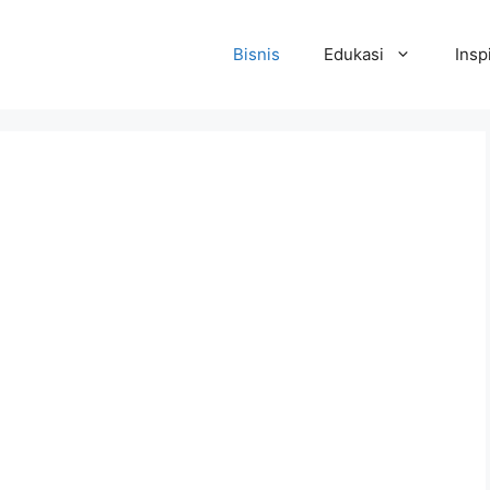
Bisnis
Edukasi
Insp