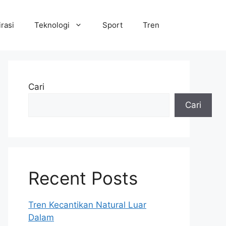
irasi
Teknologi
Sport
Tren
Cari
Cari
Recent Posts
Tren Kecantikan Natural Luar
Dalam