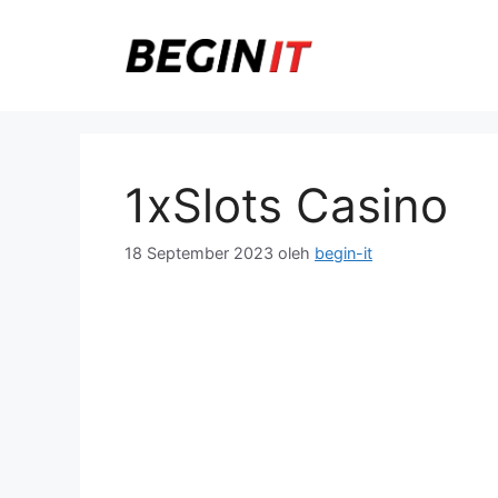
Langsung
ke
isi
1xSlots Casino
18 September 2023
oleh
begin-it