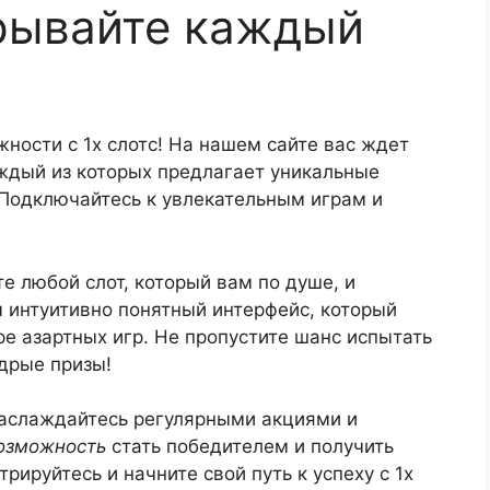
рывайте каждый
ности с 1х слотс! На нашем сайте вас ждет
ждый из которых предлагает уникальные
Подключайтесь к увлекательным играм и
е любой слот, который вам по душе, и
 интуитивно понятный интерфейс, который
ре азартных игр. Не пропустите шанс испытать
дрые призы!
наслаждайтесь регулярными акциями и
возможность
стать победителем и получить
ируйтесь и начните свой путь к успеху с 1х