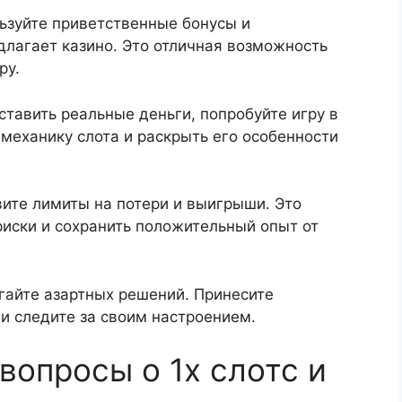
зуйте приветственные бонусы и
длагает казино. Это отличная возможность
ру.
ставить реальные деньги, попробуйте игру в
механику слота и раскрыть его особенности
ите лимиты на потери и выигрыши. Это
иски и сохранить положительный опыт от
гайте азартных решений. Принесите
и следите за своим настроением.
вопросы о 1х слотс и