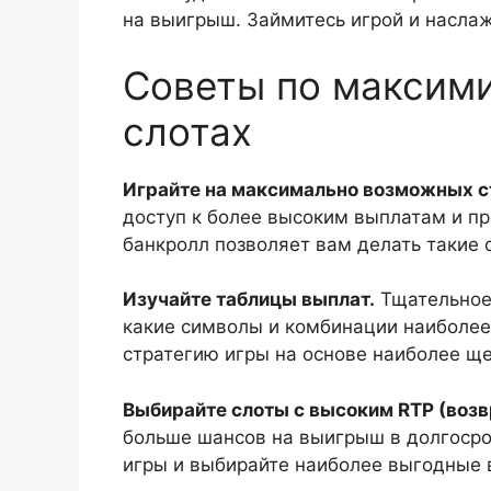
на выигрыш. Займитесь игрой и насла
Советы по максим
слотах
Играйте на максимально возможных с
доступ к более высоким выплатам и п
банкролл позволяет вам делать такие 
Изучайте таблицы выплат.
Тщательное 
какие символы и комбинации наиболее
стратегию игры на основе наиболее ще
Выбирайте слоты с высоким RTP (возвр
больше шансов на выигрыш в долгосро
игры и выбирайте наиболее выгодные 